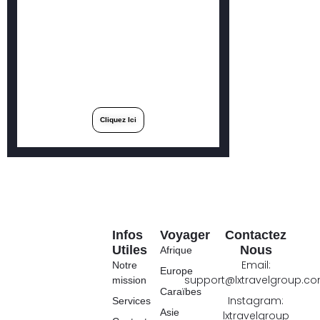
Créez votre séjour en
quelques clics
Commencez dès maintenant
l’organisation de votre séjour en
profitant des meilleurs tips.
Cliquez Ici
Infos
Voyager
Contactez
Utiles
Nous
Afrique
Email:
Notre
Europe
support@lxtravelgroup.c
mission
Caraïbes
Instagram:
Services
Asie
lxtravelgroup