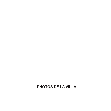
Villa Luna - Bobovisca
10 invité(s)
5 chambre(s)
5 salles de bain(s)
PHOTOS DE LA VILLA