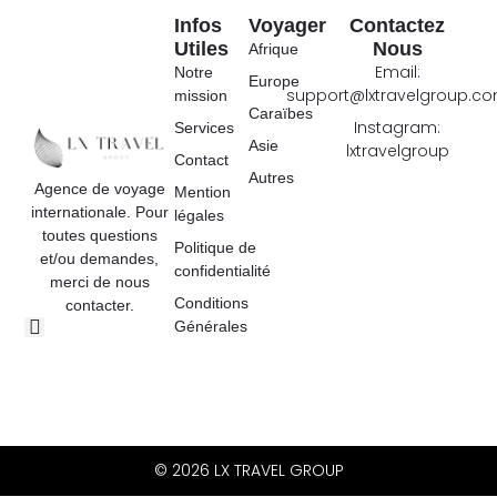
Infos
Voyager
Contactez
Utiles
Nous
Afrique
Email:
Notre
Europe
support@lxtravelgroup.c
mission
Caraïbes
Instagram:
Services
Asie
lxtravelgroup
Contact
Autres
Agence de voyage
Mention
internationale. Pour
légales
toutes questions
Politique de
et/ou demandes,
confidentialité
merci de nous
Conditions
contacter.
Générales
© 2026 LX TRAVEL GROUP