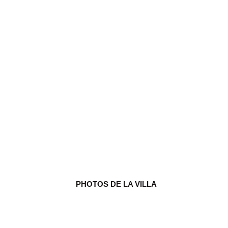
Villa Fleurie - Var
8 invité(s)
5 chambre(s)
6 salles de bain(s)
PHOTOS DE LA VILLA