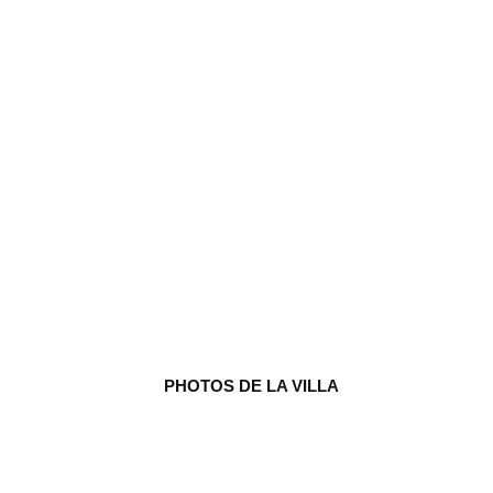
Villa Dante - Ibiza
6 invité(s)
3 chambre(s)
3,5 salles de bain(s)
PHOTOS DE LA VILLA