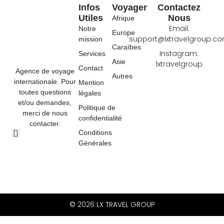
Infos
Voyager
Contactez
Utiles
Nous
Afrique
Email:
Notre
Europe
support@lxtravelgroup.c
mission
Caraïbes
Instagram:
Services
Asie
lxtravelgroup
Contact
Agence de voyage
Autres
internationale. Pour
Mention
toutes questions
légales
et/ou demandes,
Politique de
merci de nous
confidentialité
contacter.
Conditions
Générales
© 2026 LX TRAVEL GROUP