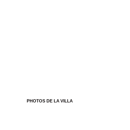
H&B Villas Phu Q
6 invité(s)
3 chambre(s)
PHOTOS DE LA VILLA