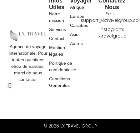
Infos
Voyager
Contactez
Utiles
Nous
Afrique
Email:
Notre
Europe
support@lxtravelgroup.c
mission
Caraïbes
Instagram:
Services
Asie
lxtravelgroup
Contact
Autres
Agence de voyage
Mention
internationale. Pour
légales
toutes questions
Politique de
et/ou demandes,
confidentialité
merci de nous
Conditions
contacter.
Générales
© 2026 LX TRAVEL GROUP