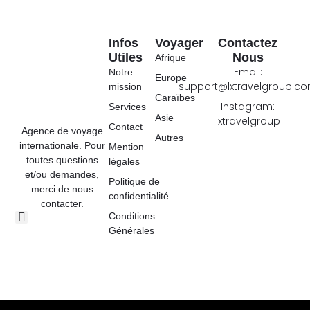
Infos
Voyager
Contactez
Utiles
Nous
Afrique
Email:
Notre
Europe
support@lxtravelgroup.c
mission
Caraïbes
Instagram:
Services
Asie
lxtravelgroup
Contact
Agence de voyage
Autres
internationale. Pour
Mention
toutes questions
légales
et/ou demandes,
Politique de
merci de nous
confidentialité
contacter.
Conditions
Générales